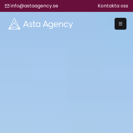
info@astaagency.se
Kontakta oss
REKRYTERA
Rekrytering
Säljrekrytering
Chefsrekrytering
Hyrrekrytering
Bemanning
Lediga Jobb