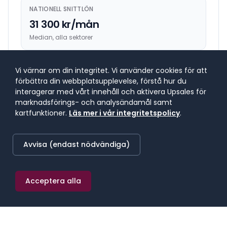
NATIONELL SNITTLÖN
31 300 kr/mån
Median, alla sektorer
HÖGST BETALANDE REGION
Vi värnar om din integritet. Vi använder cookies för att
förbättra din webbplatsupplevelse, förstå hur du
33 500 kr/mån
interagerar med vårt innehåll och aktivera Upsales för
Stockholm
marknadsförings- och analysändamål samt
kartfunktioner.
Läs mer i vår integritetspolicy
.
LÄGST BETALANDE REGION
28 000 kr/mån
Avvisa (endast nödvändiga)
Övre Norrland
Acceptera alla