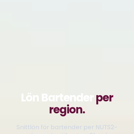
Lön Bartender
per
region.
Snittlön för bartender per NUTS2-