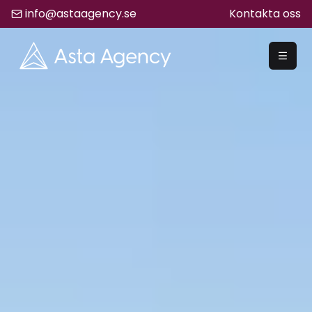
info@astaagency.se
Kontakta oss
REKRYTERA
Rekrytering
Säljrekrytering
Chefsrekrytering
Hyrrekrytering
Bemanning
Lediga Jobb