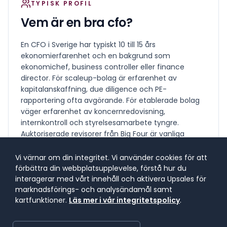
TYPISK PROFIL
Vem är en bra
cfo
?
En CFO i Sverige har typiskt 10 till 15 års
ekonomierfarenhet och en bakgrund som
ekonomichef, business controller eller finance
director. För scaleup-bolag är erfarenhet av
kapitalanskaffning, due diligence och PE-
rapportering ofta avgörande. För etablerade bolag
väger erfarenhet av koncernredovisning,
internkontroll och styrelsesamarbete tyngre.
Auktoriserade revisorer från Big Four är vanliga
kandidater för CFO-roller i noterade och PE-ägda
bolag.
Vi värnar om din integritet. Vi använder cookies för att
förbättra din webbplatsupplevelse, förstå hur du
interagerar med vårt innehåll och aktivera Upsales för
marknadsförings- och analysändamål samt
kartfunktioner.
Läs mer i vår integritetspolicy
.
KÄRNKOMPETENSER