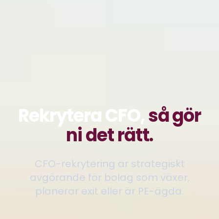
Rekrytera CFO,
så gör
ni det rätt.
CFO-rekrytering är strategiskt
avgörande för bolag som växer,
planerar exit eller är PE-ägda.