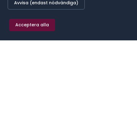
Vad ska
cfo
faktiskt kunna?
Avvisa (endast nödvändiga)
Strategisk affärsförståelse, inte bara siffror utan
vad de betyder för affären
Acceptera alla
Erfarenhet av kapitalanskaffning, exit eller större
finansiella transaktioner om relevant
Ledarskap över ekonomi- och finansfunktion,
ofta 5 till 30 personer
Styrelsekommunikation och förmåga att förklara
komplex finansiell information enkelt
Förändringsledning vid systembyten,
internkontroll, eller integration efter förvärv
LÖNENIVÅ
Vad ska en
cfo
tjäna?