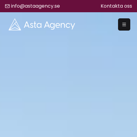
info@astaagency.se
Kontakta oss
REKRYTERA
Rekrytering
Säljrekrytering
Chefsrekrytering
Hyrrekrytering
Bemanning
Lediga Jobb