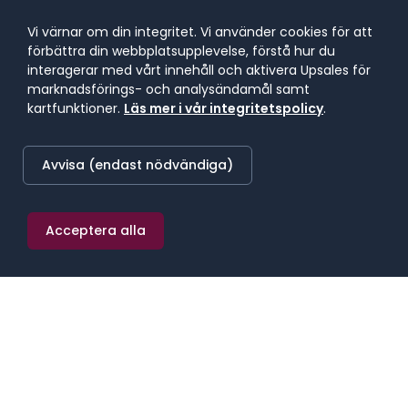
Vi värnar om din integritet. Vi använder cookies för att
Bemanning
förbättra din webbplatsupplevelse, förstå hur du
interagerar med vårt innehåll och aktivera Upsales för
marknadsförings- och analysändamål samt
Hyrrekrytering
kartfunktioner.
Läs mer i vår integritetspolicy
.
Avvisa (endast nödvändiga)
Vet ej än
Acceptera alla
Tillbaka
Nästa
VAD HÄNDER SEDAN?
Du fyller i formuläret
Tre korta steg. Tjänst, behov, kontakt. Tar under