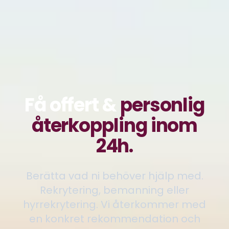
Få offert &
personlig
återkoppling inom
24h.
Berätta vad ni behöver hjälp med.
Rekrytering, bemanning eller
hyrrekrytering. Vi återkommer med
en konkret rekommendation och