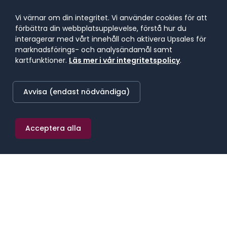
Vi värnar om din integritet. Vi använder cookies för att
Bemanning
förbättra din webbplatsupplevelse, förstå hur du
interagerar med vårt innehåll och aktivera Upsales för
marknadsförings- och analysändamål samt
Hyrrekrytering
kartfunktioner.
Läs mer i vår integritetspolicy
.
Avvisa (endast nödvändiga)
Vet ej än
Acceptera alla
Tillbaka
Nästa
VAD HÄNDER SEDAN?
Du fyller i formuläret
Tre korta steg. Tjänst, behov, kontakt. Tar under