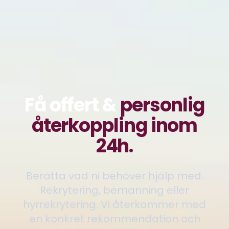
Få offert &
personlig
återkoppling inom
24h.
Berätta vad ni behöver hjälp med.
Rekrytering, bemanning eller
hyrrekrytering. Vi återkommer med
en konkret rekommendation och