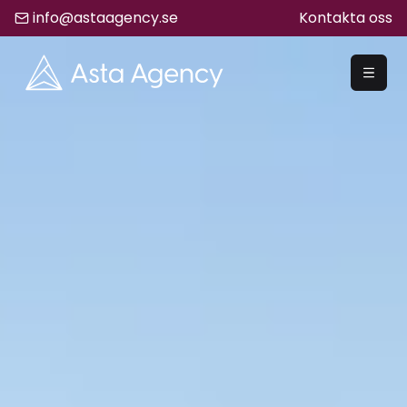
info@astaagency.se
Kontakta oss
REKRYTERA
Rekrytering
Säljrekrytering
Chefsrekrytering
Hyrrekrytering
Bemanning
Lediga Jobb